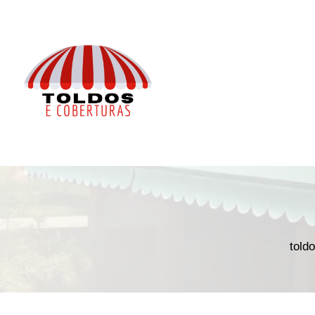
TOLDOS EM MACEIÓ
told