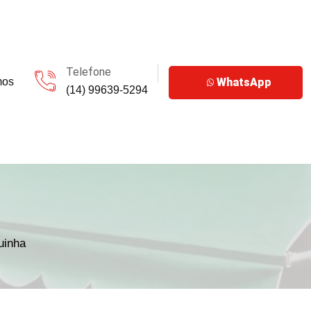
Telefone
mos
WhatsApp
(14) 99639-5294
uinha